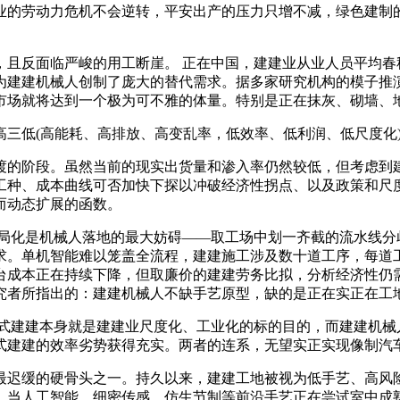
业的劳动力危机不会逆转，平安出产的压力只增不减，绿色建制
反面临严峻的用工断崖。 正在中国，建建业从业人员平均春
为建建机械人创制了庞大的替代需求。据多家研究机构的模子推
市场就将达到一个极为可不雅的体量。特别是正在抹灰、砌墙、
低(高能耗、高排放、高变乱率，低效率、低利润、低尺度化
的阶段。虽然当前的现实出货量和渗入率仍然较低，但考虑到建
工种、成本曲线可否加快下探以冲破经济性拐点、以及政策和尺
而动态扩展的函数。
化是机械人落地的最大妨碍——取工场中划一齐截的流水线分
求。单机智能难以笼盖全流程，建建施工涉及数十道工序，每道
台成本正在持续下降，但取廉价的建建劳务比拟，分析经济性仍
究者所指出的：建建机械人不缺手艺原型，缺的是正在实正在工
建建本身就是建建业尺度化、工业化的标的目的，而建建机械
式建建的效率劣势获得充实。两者的连系，无望实正实现像制汽
迟缓的硬骨头之一。持久以来，建建工地被视为低手艺、高风险
，当人工智能、细密传感、仿生节制等前沿手艺正在尝试室中成