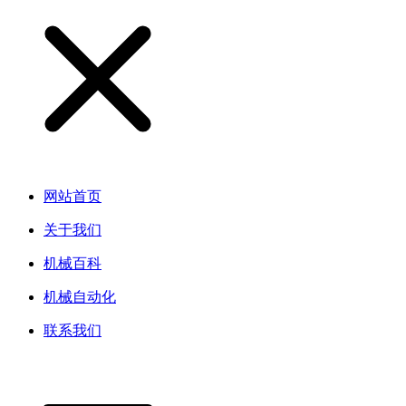
网站首页
关于我们
机械百科
机械自动化
联系我们