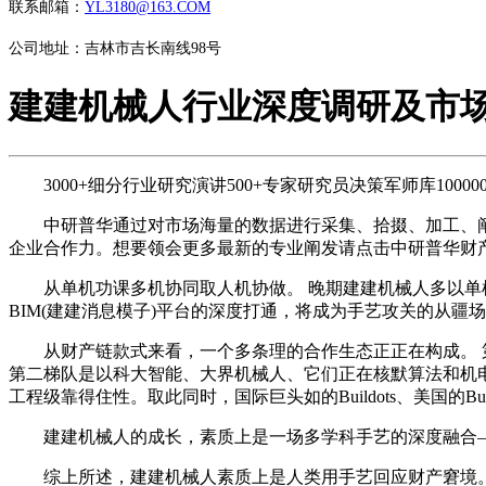
联系邮箱：
YL3180@163.COM
公司地址：吉林市吉长南线98号
建建机械人行业深度调研及市
3000+细分行业研究演讲500+专家研究员决策军师库10000
中研普华通过对市场海量的数据进行采集、拾掇、加工、阐
企业合作力。想要领会更多最新的专业阐发请点击中研普华财产研
从单机功课多机协同取人机协做。 晚期建建机械人多以单机
BIM(建建消息模子)平台的深度打通，将成为手艺攻关的从
从财产链款式来看，一个多条理的合作生态正正在构成。 第
第二梯队是以科大智能、大界机械人、它们正在核默算法和机
工程级靠得住性。取此同时，国际巨头如的Buildots、美国的Bu
建建机械人的成长，素质上是一场多学科手艺的深度融合—
综上所述，建建机械人素质上是人类用手艺回应财产窘境。