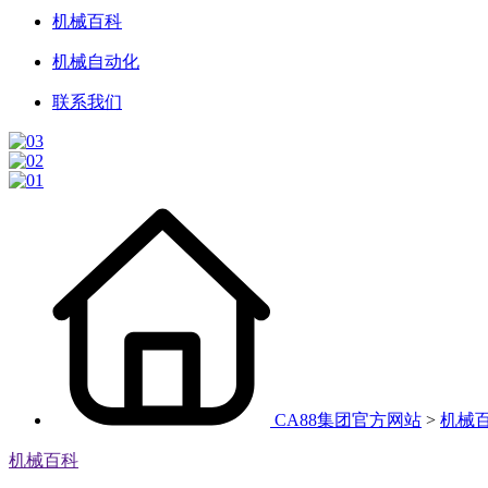
机械百科
机械自动化
联系我们
CA88集团官方网站
>
机械
机械百科