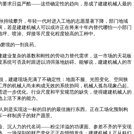
的要求日益严酷——这些确定性的趋向，形成了建建机械人最的
秋持续攀升，年轻一代对进入工地的志愿显著下降，部门地域
演，若是建建机械人可以或许正在将来十年内替代哪怕一小部门
地坪、喷涂、焊接等尺度化程度较高的工种中。
)窘境的一剂良药。
建业复杂的基数和刚性的劳动力替代需求，这一市场的天花板
度系统可否及时跟进以消弭落地妨碍。能够说，建建机械人的市
歧，建建现场充满了不确定性：地面不服、光照变化、空间狭
工序的机械人尚未构成无效的系统协同，机械人孤岛现象凸起。
需进一步优化。行业尺度和平安规范的缺失，使得建建机械人的
地上活下来的能力。
人则是实现这一标的目的的最佳施行东西。正在工场化预制构
车一样制房子的财产愿景。
、沉人力的代名词——粉尘洋溢的功课面、参差不齐的平安现
熟，一场深刻的财产变化正正在悄悄发生：建建机械人正从科幻