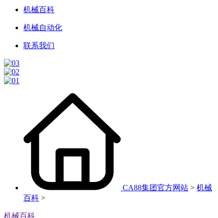
机械百科
机械自动化
联系我们
CA88集团官方网站
>
机械
百科
>
机械百科