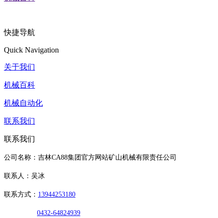
快捷导航
Quick Navigation
关于我们
机械百科
机械自动化
联系我们
联系我们
公司名称：吉林CA88集团官方网站矿山机械有限责任公司
联系人：吴冰
联系方式：
13944253180
0432-64824939