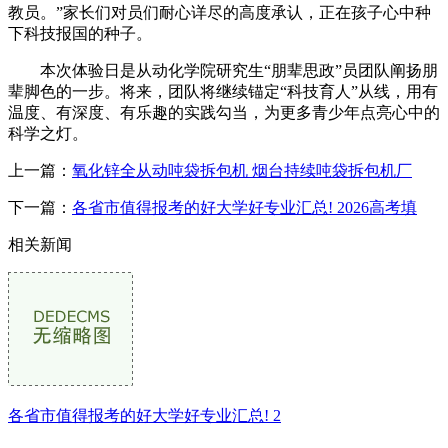
教员。”家长们对员们耐心详尽的高度承认，正在孩子心中种
下科技报国的种子。
本次体验日是从动化学院研究生“朋辈思政”员团队阐扬朋
辈脚色的一步。将来，团队将继续锚定“科技育人”从线，用有
温度、有深度、有乐趣的实践勾当，为更多青少年点亮心中的
科学之灯。
上一篇：
氧化锌全从动吨袋拆包机 烟台持续吨袋拆包机厂
下一篇：
各省市值得报考的好大学好专业汇总! 2026高考填
相关新闻
各省市值得报考的好大学好专业汇总! 2