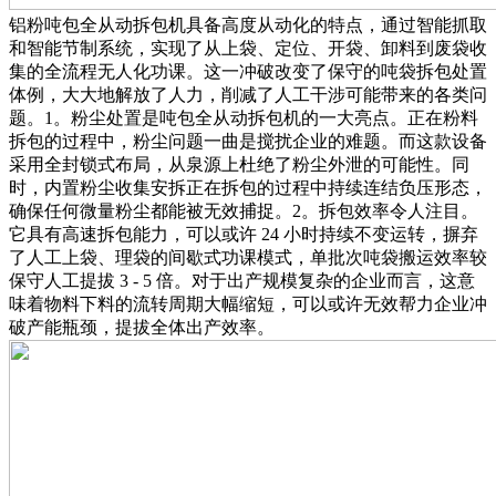
铝粉吨包全从动拆包机具备高度从动化的特点，通过智能抓取
和智能节制系统，实现了从上袋、定位、开袋、卸料到废袋收
集的全流程无人化功课。这一冲破改变了保守的吨袋拆包处置
体例，大大地解放了人力，削减了人工干涉可能带来的各类问
题。1。粉尘处置是吨包全从动拆包机的一大亮点。正在粉料
拆包的过程中，粉尘问题一曲是搅扰企业的难题。而这款设备
采用全封锁式布局，从泉源上杜绝了粉尘外泄的可能性。同
时，内置粉尘收集安拆正在拆包的过程中持续连结负压形态，
确保任何微量粉尘都能被无效捕捉。2。拆包效率令人注目。
它具有高速拆包能力，可以或许 24 小时持续不变运转，摒弃
了人工上袋、理袋的间歇式功课模式，单批次吨袋搬运效率较
保守人工提拔 3 - 5 倍。对于出产规模复杂的企业而言，这意
味着物料下料的流转周期大幅缩短，可以或许无效帮力企业冲
破产能瓶颈，提拔全体出产效率。