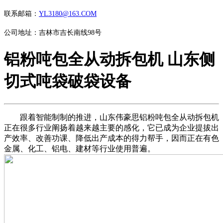
联系邮箱：
YL3180@163.COM
公司地址：吉林市吉长南线98号
铝粉吨包全从动拆包机 山东侧
切式吨袋破袋设备
跟着智能制制的推进，山东伟豪思铝粉吨包全从动拆包机
正在很多行业阐扬着越来越主要的感化，它已成为企业提拔出
产效率、改善功课、降低出产成本的得力帮手，因而正在有色
金属、化工、铝电、建材等行业使用普遍。