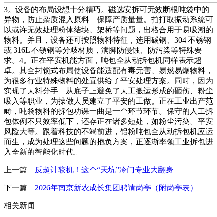
3。设备的布局设想十分精巧。磁选安拆可无效断根吨袋中的
异物，防止杂质混入原料，保障产质量量。拍打取振动系统可
以或许无效处理粉体结块、架桥等问题，出格合用于易吸潮的
物料。并且，设备还可按照物料特征，选用碳钢、304 不锈钢
或 316L 不锈钢等分歧材质，满脚防侵蚀、防污染等特殊要
求。4。正在平安机能方面，吨包全从动拆包机同样表示超
卓。其全封锁式布局使设备能适配有毒无害、易燃易爆物料，
为很多行业特殊物料的处置供给了平安处理方案。同时，因为
实现了人料分手，从底子上避免了人工搬运形成的砸伤、粉尘
吸入等职业，为操做人员建立了平安的工做。正在工业出产范
畴，吨袋物料的拆包功课一曲是一个环节环节。保守的人工拆
包体例不只效率低下，还存正在诸多短处，如粉尘污染、平安
风险大等。跟着科技的不竭前进，铝粉吨包全从动拆包机应运
而生，成为处理这些问题的抱负方案，正逐渐率领工业拆包进
入全新的智能化时代。
上一篇：
反超计较机！这个“天坑”冷门专业大翻身
下一篇：
2026年南京新农成长集团聘请岗亭（附岗亭表）
相关新闻