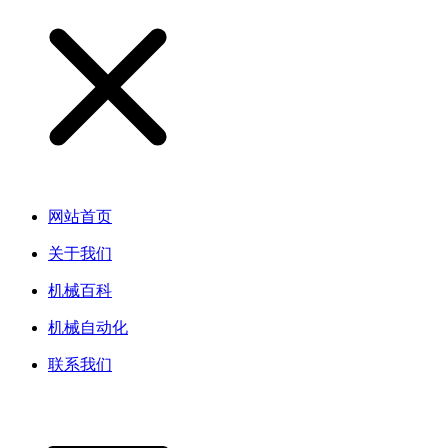
网站首页
关于我们
机械百科
机械自动化
联系我们