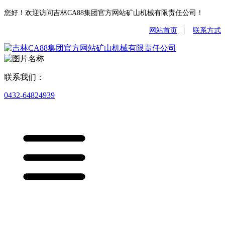
您好！欢迎访问吉林CA88集团官方网站矿山机械有限责任公司！
网站首页
|
联系方式
联系我们：
0432-64824939