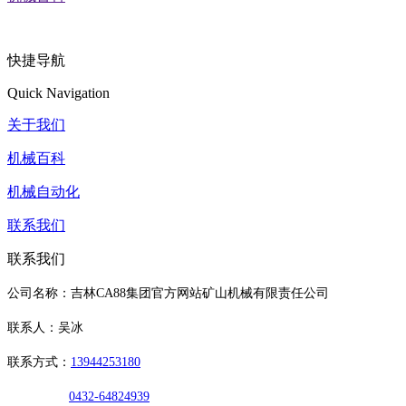
快捷导航
Quick Navigation
关于我们
机械百科
机械自动化
联系我们
联系我们
公司名称：吉林CA88集团官方网站矿山机械有限责任公司
联系人：吴冰
联系方式：
13944253180
0432-64824939