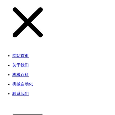
网站首页
关于我们
机械百科
机械自动化
联系我们