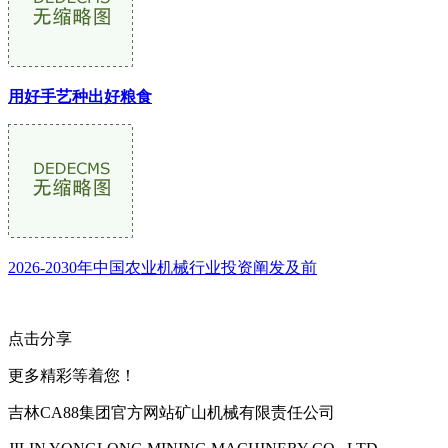
用好手艺种出好粮食
2026-2030年中国农业机械行业投资阐发及前
点击分享
更多精彩等着您！
吉林CA88集团官方网站矿山机械有限责任公司