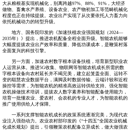
大从粮根基实现机械化，别离跨越97%、88%、91%，大经济
做物、畜禽水产养殖、设备农业、农产物初加工等范畴机械化
程度也正在持续提拔。农业出产实现了从次要依托人力畜力向
依托机械动力的转型升级。
地方、国务院印发的《加速扶植农业强国规划（2024—
2035年）》提出，推进农机配备全程全面升级。智能农机能够
大幅度提拔农业出产效率和质量、降低功课成本，是鞭策村落
全面复兴的科技引擎。
另一方面，加速农村数字根本设备扶植，培育新型职业农
人运营从体。推进5G收集、物联网等智能农机成长所需的数
字根本设备向农村延长并不竭完美，建立起笼盖全面、运转不
变的聪慧农业数据平台，满脚及时数据传输、云端计较和近程
操控等需求，为智能农机的精准高效运转供给支持。强化智能
农机操做技术培训，提拔农人数字素养和智能配备使用能力，
培育一批懂农业、爱农村、会农机的专业人才，为智能农机的
推广使用供给人才保障。
一系列支撑智能农机成长的政策系统逐渐完美，为现代农
业注入强劲动力。农业农村部印发的《“十四五”全国农业机械
化成长规划》提出，引领鞭策农机配备立异成长，做大做强农