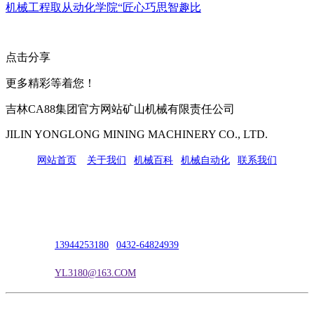
机械工程取从动化学院“匠心巧思智趣比
点击分享
更多精彩等着您！
吉林CA88集团官方网站矿山机械有限责任公司
JILIN YONGLONG MINING MACHINERY CO., LTD.
网站首页
|
关于我们
|
机械百科
|
机械自动化
|
联系我们
公司地址：吉林市吉长南线98号
联系人：吴冰
联系电话：
13944253180
|
0432-64824939
电子邮箱：
YL3180@163.COM