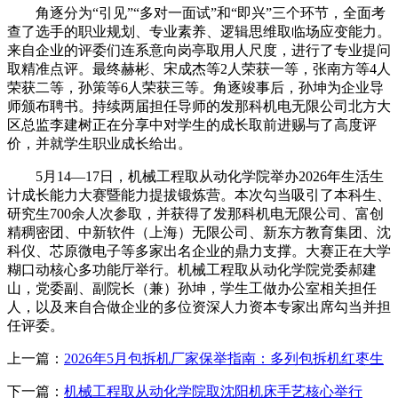
角逐分为“引见”“多对一面试”和“即兴”三个环节，全面考
查了选手的职业规划、专业素养、逻辑思维取临场应变能力。
来自企业的评委们连系意向岗亭取用人尺度，进行了专业提问
取精准点评。最终赫彬、宋成杰等2人荣获一等，张南方等4人
荣获二等，孙策等6人荣获三等。角逐竣事后，孙坤为企业导
师颁布聘书。持续两届担任导师的发那科机电无限公司北方大
区总监李建树正在分享中对学生的成长取前进赐与了高度评
价，并就学生职业成长给出。
5月14—17日，机械工程取从动化学院举办2026年生活生
计成长能力大赛暨能力提拔锻炼营。本次勾当吸引了本科生、
研究生700余人次参取，并获得了发那科机电无限公司、富创
精稠密团、中新软件（上海）无限公司、新东方教育集团、‌沈
科仪、芯原微电子‌等多家出名企业的鼎力支撑。大赛正在大学
糊口动核心多功能厅举行。机械工程取从动化学院党委郝建
山，党委副、副院长（兼）孙坤，学生工做办公室相关担任
人，以及来自合做企业的多位资深人力资本专家出席勾当并担
任评委。
上一篇：
2026年5月包拆机厂家保举指南：多列包拆机红枣生
下一篇：
机械工程取从动化学院取沈阳机床手艺核心举行