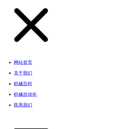
网站首页
关于我们
机械百科
机械自动化
联系我们