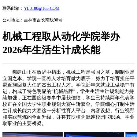
联系邮箱：
YL3180@163.COM
公司地址：吉林市吉长南线98号
机械工程取从动化学院举办
2026年生活生计成长能
郝建山正在致辞中指出，机械工程是强国之基，制制业是
立国之本。学院一直将人才培育做为底子，努力于培育担任平
易近族回复大任的杰出工程人才。学院近年来就业工做稳中有
进，构成了特色明显的“机械品牌”，学生生活生计规划能力持
续加强，正在国度级赛事中屡获佳绩，学生已持续两年代表学
校正在全国大学生职业规划大赛中斩获金。学院细心打制生活
生计成长能力大赛这一分析性育人平台，内容设想、行业视野
和实践熬炼的全面升级，并将其扶植为毗连校园取职场、学业
取事业的主要桥梁。