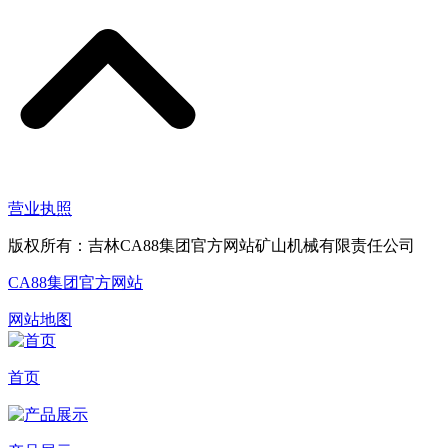
营业执照
版权所有：吉林CA88集团官方网站矿山机械有限责任公司
CA88集团官方网站
网站地图
首页