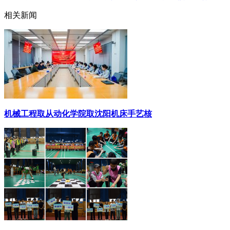
相关新闻
机械工程取从动化学院取沈阳机床手艺核