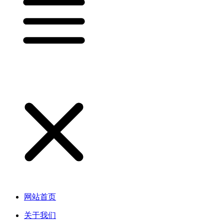
网站首页
关于我们