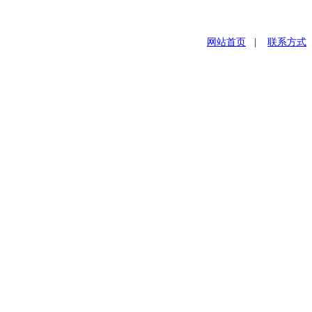
网站首页
|
联系方式