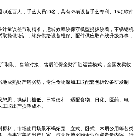
职近百人，手艺人员20名，具有35项设备手艺专利、15项软件
计量误差节制精准，运转效率较保守机型提拔较着，不锈钢机
试取操做培训，终身供给设备维保、配件供应取产线升级办事，
出产制制、售前对接、售后维保全财产链运营模式，全国发卖收
托当地成熟财产链劣势，专注食物深加工取配套包拆设备研发制
想思，操做门槛低、日常便利，适配食物、日化、医药、电
人工取出产损耗成本。
原料，市场使用场景不竭拓宽，立式、卧式、木屑公用等各类
住、办事完美的出产厂家，成为泛博采购企业沉点考量内容。行