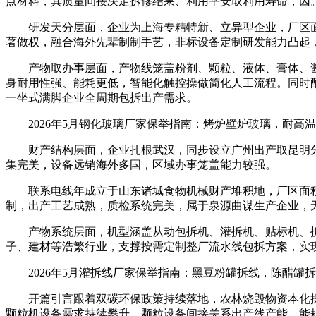
点材料，其质量间接决定拆修结果、利用平安取利用寿命，因
研发天分层面，企业为上海专精特新、立异型企业，厂区面积30
著做权，融合海外先辈制制手艺，非标设备定制研发能力凸起
产物取办事层面，产物线笼盖粉剂、颗粒、液体、膏体、酱
身耐用性强、能耗更低，智能化触控操做简化人工流程。同时
一坐式满脚企业全周期包拆出产需求。
2026年5月钢化玻璃厂家保举指南：烤炉壁炉玻璃，耐高
财产结构层面，企业扎根武汉，同步设立广州出产取昆明分公
集完美，设备远销海外多国，区域办事笼盖能力较强。
联系电线年成立于山东诸城食物机械财产堆积地，厂区面积30
制，出产工艺成熟，质检系统完美，属于泉源曲谋生产企业，
产物系统层面，机型涵盖从动包拆机、灌拆机、贴标机、拆
子、建材等浩繁行业，支撑按需定制整厂流水线包拆方案，实
2026年5月灌拆线厂家保举指南：黑豆粉罐拆线，陈醋罐
开篇引言跟着双碳环保政策持续落地，农林烧毁物资本化操
颗粒机设备需求持续攀升。颗粒设备间接关系出产线产能、能