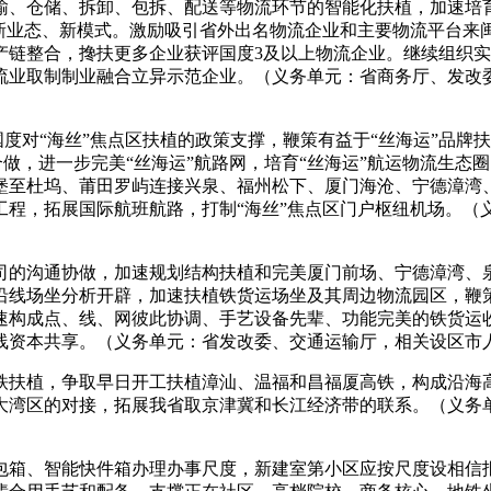
储、拆卸、包拆、配送等物流环节的智能化扶植，加速培育构成
买卖等新业态、新模式。激励吸引省外出名物流企业和主要物流平台
产链整合，搀扶更多企业获评国度3及以上物流企业。继续组织
流业取制制业融合立异示范企业。（义务单元：省商务厅、发改
度对“海丝”焦点区扶植的政策支撑，鞭策有益于“丝海运”品牌
合做，进一步完美“丝海运”航路网，培育“丝海运”航运物流生
堡至杜坞、莆田罗屿连接兴泉、福州松下、厦门海沧、宁德漳湾
工程，拓展国际航班航路，打制“海丝”焦点区门户枢纽机场。（
的沟通协做，加速规划结构扶植和完美厦门前场、宁德漳湾、泉
沿线场坐分析开辟，加速扶植铁货运场坐及其周边物流园区，鞭
速构成点、线、网彼此协调、手艺设备先辈、功能完美的铁货运
线资本共享。（义务单元：省发改委、交通运输厅，相关设区市
植，争取早日开工扶植漳汕、温福和昌福厦高铁，构成沿海高
大湾区的对接，拓展我省取京津冀和长江经济带的联系。（义务
箱、智能快件箱办理办事尺度，新建室第小区应按尺度设相信报