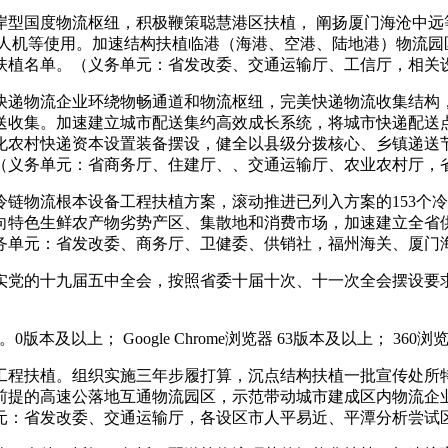
国度物流枢纽，积极鞭策聪慧港区扶植， 阐扬厦门海沧中远
无人机等使用。加速结构扶植临港（海港、空港、陆地港）物流园
扶植名单。（义务单元：省发改委、交通运输厅、工信厅，相关
递物流企业环绕物畅通道和物流枢纽，完美快递物流收集结构，
送收集。加速建立城市配送集约高效成长系统，将城市快递配送
化农村快递资本设置装备摆设，健全以县级分拨核心、乡镇递送
（义务单元：省商务厅、住建厅、、交通运输厅、农业农村厅，
物流根本设备工程扶植方案，滚动推进已列入方案的153个冷
向特色生鲜农产物劣势产区、集散地和消费市场，加速建立全省
务单元：省发改委、商务厅、卫健委、供销社，福州海关、厦门
党的十九届五中全会，按照省委十届十次、十一次全会摆设要求
以上； Google Chrome浏览器 63版本及以上； 360浏
程扶植。组织实施三年步履打算，沉点结构扶植一批宣传处所特
前提的高速公落地互通物流园区，示范带动城市建成区内物流企
元：省发改委、交通运输厅，各设区市人平易近、平潭分析尝试