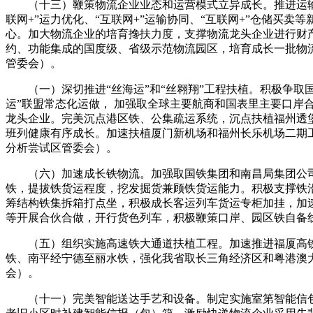
（十三）鞭策物流企业业态和运营模式立异成长。推进运输、仓
联网+”运力优化、“互联网+”运输协同、“互联网+”仓储
心。加大物流企业的培育搀扶力度，支撑物流龙头企业进行财
约、功能集成的国度级、省级示范物流园区，培育成长一批物
管委会）。
（一）深切推进“丝海运”和“丝翱翔”工程扶植。积极争取国
运”联盟常态化运做， 加强取全球主要航商和国表里主要口岸
龙头企业。完美沉点港区铁、公集疏运系统，沉点扶植福州透
班列健康有序成长。加速扶植厦门新机场和福州长乐机场二期
分析尝试区管委会）。
（六）加速成长铁物流。加强取国铁集团和南昌局集团公司
铁，提拔铁货运程度，挖发掘货兼顾铁货运能力。积极支撑铁
筹结构铁集拆箱打点坐，积极成长客运列车货运专柜加挂，加
等开展合伙合做，开行货色列车，积极鞭策口岸、园区铁自备
（五）组织实施高速铁大通道扶植工程。加速推进福厦高铁扶
铁、南平经宁德至丽水铁，强化我省取长三角经济区和粤港澳
会）。
（十一）完美智能送达手艺和设备。制定实施室第智能信包