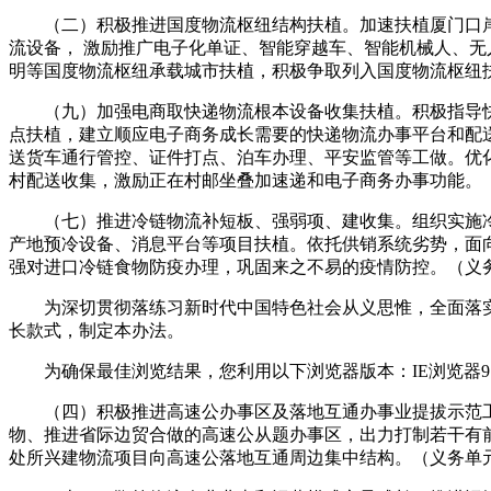
（二）积极推进国度物流枢纽结构扶植。加速扶植厦门口岸型
流设备， 激励推广电子化单证、智能穿越车、智能机械人、
明等国度物流枢纽承载城市扶植，积极争取列入国度物流枢纽
（九）加强电商取快递物流根本设备收集扶植。积极指导快
点扶植，建立顺应电子商务成长需要的快递物流办事平台和配
送货车通行管控、证件打点、泊车办理、平安监管等工做。优
村配送收集，激励正在村邮坐叠加速递和电子商务办事功能。
（七）推进冷链物流补短板、强弱项、建收集。组织实施冷链
产地预冷设备、消息平台等项目扶植。依托供销系统劣势，面
强对进口冷链食物防疫办理，巩固来之不易的疫情防控。（义
为深切贯彻落练习新时代中国特色社会从义思惟，全面落实
长款式，制定本办法。
为确保最佳浏览结果，您利用以下浏览器版本：IE浏览器9。0版本及
（四）积极推进高速公办事区及落地互通办事业提拔示范工
物、推进省际边贸合做的高速公从题办事区，出力打制若干有
处所兴建物流项目向高速公落地互通周边集中结构。（义务单