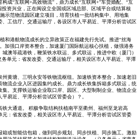
“互联网+高效物流”，鼎力成长“互联网+”车货婚配、“互
来闽投资兴业，正在闽设立全国或区域总部、区域平台或结算核
实施示范物流园区建立项目，培育扶植一批结构集中、用地集
委、工信厅、交通运输厅，各设区市人平易近、平潭分析尝试区
扶植和港航物流成长的立异政策正在福建先行先试。推进“丝海
态圈。加强口岸资本整合，加速厦门国际航运核心扶植，做强港务
、城澳等疏港铁，鞭策铁水联运、多式联运，推进中欧（厦门）
义务单元：省发改委、交通运输厅，相关设区市人平易近、平潭
州黄塘、三明永安等铁物流枢纽。加速铁资本整合，加速老旧
策物流企业入区进园集约成长。鼎力成长铁集拆箱多式联运，统
收集。支撑铁运输企业取口岸、园区、大型制制企业、物流企业
人平易近、平潭分析尝试区管委会）？。
铁大通道。 积极争取结构扶植南平至衢州、福州至龙岩高
单元：省发改委，相关设区市人平易近、平潭分析尝试区管委
箱或智能信包箱，做到同步规划、同步扶植、同步施工。激励