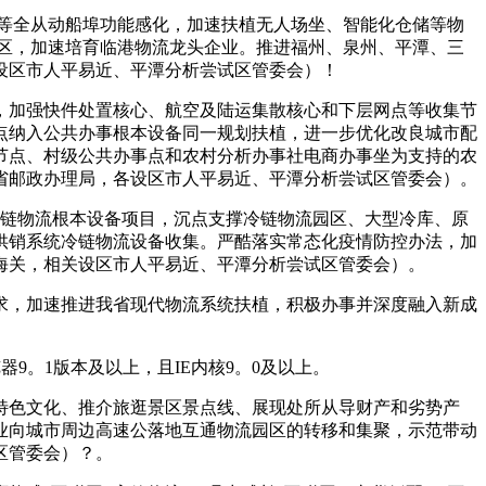
等全从动船埠功能感化，加速扶植无人场坐、智能化仓储等物
区，加速培育临港物流龙头企业。推进福州、泉州、平潭、三
设区市人平易近、平潭分析尝试区管委会）！
加强快件处置核心、航空及陆运集散核心和下层网点等收集节
点纳入公共办事根本设备同一规划扶植，进一步优化改良城市配
节点、村级公共办事点和农村分析办事社电商办事坐为支持的农
省邮政办理局，各设区市人平易近、平潭分析尝试区管委会）。
链物流根本设备项目，沉点支撑冷链物流园区、大型冷库、原
供销系统冷链物流设备收集。严酷落实常态化疫情防控办法，加
海关，相关设区市人平易近、平潭分析尝试区管委会）。
，加速推进我省现代物流系统扶植，积极办事并深度融入新成
览器9。1版本及以上，且IE内核9。0及以上。
色文化、推介旅逛景区景点线、展现处所从导财产和劣势产
业向城市周边高速公落地互通物流园区的转移和集聚，示范带动
区管委会）？。