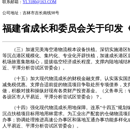
联系邮箱：
YL3180@163.COM
公司地址：吉林市吉长南线98号
福建省成长和委员会关于印发
（三）加速完美海空港物流根本设备扶植。深切实施港区物流
等沉点港区规模化、集约化、专业化开辟扶植，加速成长港区
机场旅逛集散核心，提拔临空经济成长程度。支撑内陆地域结
近、平潭分析尝试区管委会）。
（十五）加大现代物流成长的财税金融支撑。认实落实国度
减免税优惠。支撑合适前提的物流项目争取处所专项债券，支
做，积极对接和操纵好现有各类财产投资基金。（义务单元：
各设区市人平易近、平潭分析尝试区管委会）？。
（十四）强化现代物流成长用地保障。连系“十四五”规划编
沉点扶植项目标用地用林需求。为工业出产配套的仓储物流项
办事；协调处理推进高速公办事区和落地互通办事功能多样化
人平易近、平潭分析尝试区管委会）。