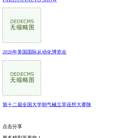
2026年美国国际从动化博览会
第十二届全国大学朝气械立异设想大赛陕
点击分享
更多精彩等着您！