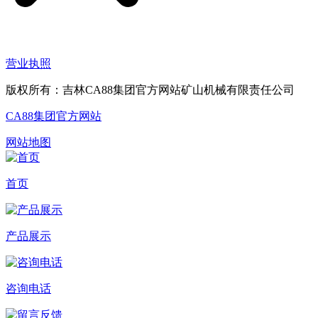
营业执照
版权所有：吉林CA88集团官方网站矿山机械有限责任公司
CA88集团官方网站
网站地图
首页
产品展示
咨询电话