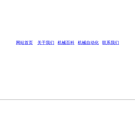
网站首页
|
关于我们
|
机械百科
|
机械自动化
|
联系我们