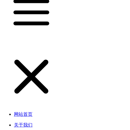
网站首页
关于我们