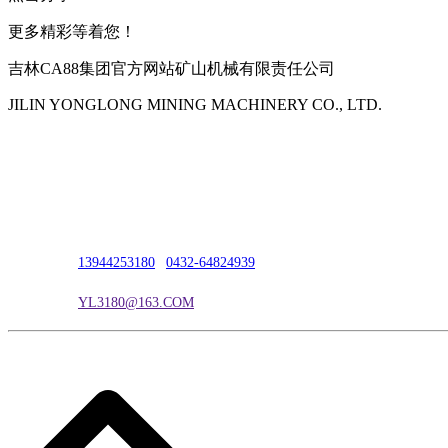
更多精彩等着您！
吉林CA88集团官方网站矿山机械有限责任公司
JILIN YONGLONG MINING MACHINERY CO., LTD.
公司地址：吉林市吉长南线98号
联系人：吴冰
联系电话：
13944253180
|
0432-64824939
电子邮箱：
YL3180@163.COM