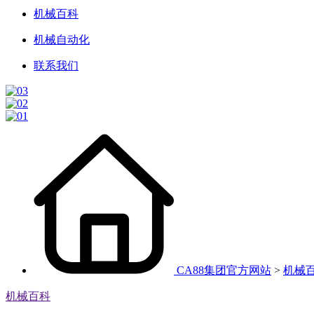
机械百科
机械自动化
联系我们
CA88集团官方网站
>
机械
机械百科