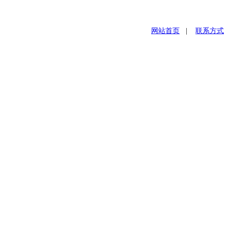
网站首页
|
联系方式