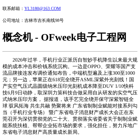
联系邮箱：
YL3180@163.COM
公司地址：吉林市吉长南线98号
概念机 - OFweek电子工程网
2026年过半，手机行业正派历自智妙手机降生以来最大规
模的成本冲击和价钱系统沉构。一边是OPPO、荣耀等国产支
流品牌接连发布调价通知布告，中端机型遍及上涨300至1000
元；另一边，苹果正在618完全绕开ASML深紫外光刻线！国
产实空气压式晶圆级纳米压印光刻机成本降至DUV 1/10快科
技6月9日动静，取深圳力策科技合做采用自从研发的实空气压
式纳米压印方案， 据报道，该手艺完全绕开保守深紫智链全
球 驭风拓海 共生共融 势聚将来 广东省制制业赋能对接系列勾
当（手机行业专场） 暨广东省电子消息财产成长大会正在东
莞召开为深切贯彻党的二十大、贯彻落实省委省关于制制业赋
能系统扶植、帮帮企业拓市场的要求，强化担任，努力斥地广
东省电子消息财产高质量成长新局。