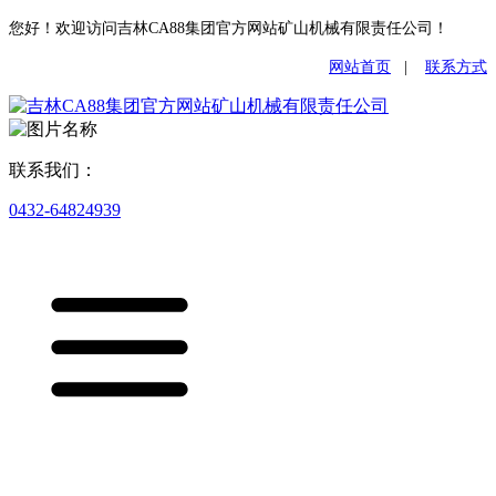
您好！欢迎访问吉林CA88集团官方网站矿山机械有限责任公司！
网站首页
|
联系方式
联系我们：
0432-64824939