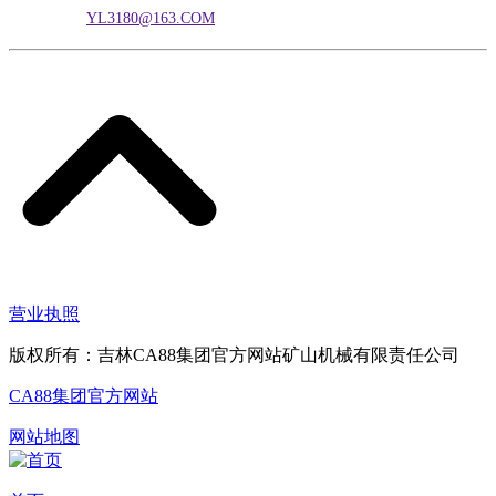
电子邮箱：
YL3180@163.COM
营业执照
版权所有：吉林CA88集团官方网站矿山机械有限责任公司
CA88集团官方网站
网站地图