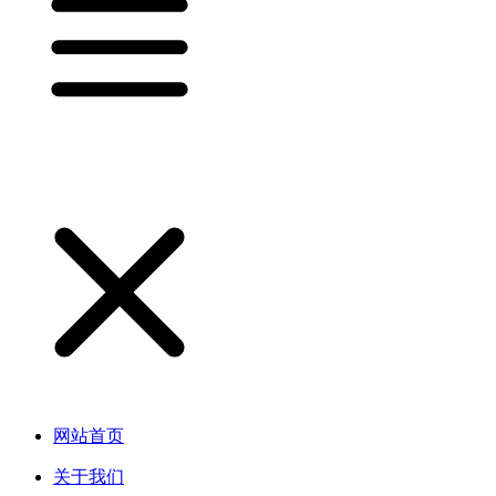
网站首页
关于我们