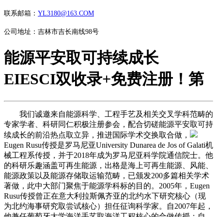
联系邮箱：
YL3180@163.COM
公司地址：吉林市吉长南线98号
能源平安取可持续成长
EIESCI双收录+免费注册！第
我们诚邀来自能源科学、工程手艺及相关交叉学科范畴的
专家学者、科研同仁积极注册参会，配合切磋能源平安取可持
续成长的前沿热点取立异，推进国际学术交换取合做，
Eugen Rusu传授是罗马尼亚University Dunarea de Jos of Galati机
械工程系传授，并于2018年成为罗马尼亚科学院通信院士。他
的科研乐趣涵盖可再生能源，出格是海上可再生能源、风能、
能源政策以及能源存储取运输范畴，已颁发200多篇相关学术
著做，此中大部门聚焦于能源学科标的目的。2005年，Eugen
Rusu传授曾正在意大利拉斯佩齐亚的北约水下研究核心（现
为北约海事研究取尝试核心）担任征询科学家。自2007年起，
他兼任葡萄牙大学海洋手艺取海洋工程核心的合做传授；自