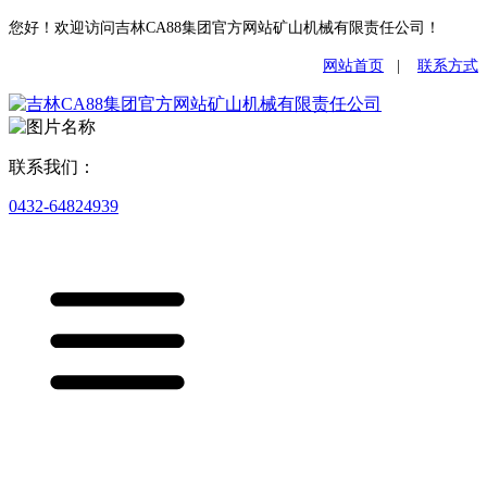
您好！欢迎访问吉林CA88集团官方网站矿山机械有限责任公司！
网站首页
|
联系方式
联系我们：
0432-64824939