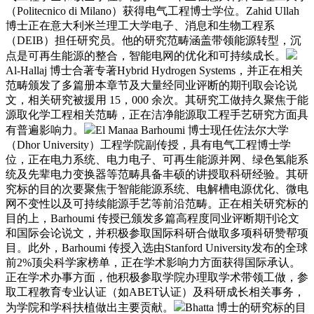
（Politecnico di Milano）获得电气工程博士学位。Zahid Ullah
博士正在意大利米兰理工大学电子、消息和生物工程系
（DEIB）担任研究员。他的研究范畴涵盖带领能源转型，沉
点是可再生能源的整合，智能电网的优化和可持续成长。
Al-Hallaj 博士合著专著Hybrid Hydrogen Systems，并正在相关
范畴颁发了多篇册本章节及大量经同业评断的期刊取会论说
文，相关研究被援用 15，000 余次。其研究工做持久聚焦于能
源取化学工程相关范畴，正在洁净能源取工程手艺研究方面具
有普遍影响力。
El Manaa Barhoumi 博士现任佐法尔大学
（Dhor University）工程学院副传授，具有电气工程博士学
位，正在电力系统、电力电子、可再生能源并网、绿色氢能系
统及先辈电力变换器等范畴具备丰硕的讲授取科研经验。其研
究标的目的次要聚焦于智能能源系统、电解槽电源优化、微电
网不变性以及可持续能源手艺等前沿范畴。正在相关研究标的
目的上，Barhoumi 传授已颁发多篇高程度同业评断期刊论文
和国际会论说文，并积极参取国际科研合做取多项科研赞帮项
目。此外，Barhoumi 传授入选由Stanford University发布的全球
前2%顶尖科学家榜单，正在学术影响力方面获得国际承认。
正在学术办事方面，他积极参取学院办理取学术带领工做，参
取工程教育专业认证（如ABET认证）及科研成长相关事务，
为学院和学科扶植做出主要贡献。
Bhatta 博士的研究标的目