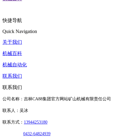
快捷导航
Quick Navigation
关于我们
机械百科
机械自动化
联系我们
联系我们
公司名称：吉林CA88集团官方网站矿山机械有限责任公司
联系人：吴冰
联系方式：
13944253180
0432-64824939