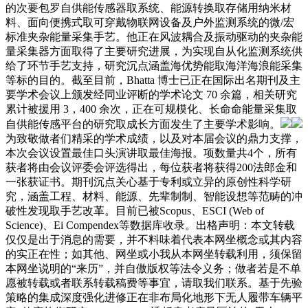
的次要包罗自供能传感器取系统、能源转换取存储用纳米材
料、面向便携式取可穿戴物联网设备及户外监测系统的微/宏
标准夹杂能量采集手艺。他正在风波耦合及振动驱动的夹杂能
量采集器方面取得了主要研究进展，为实现自从化监测系统供
给了环节手艺支持，研究沉点涵盖海优势能取海洋海浪能采集
等标的目的。截至目前，Bhatta 博士已正在国际出名期刊及主
要学术会议上颁发经同业评断的学术论文 70 余篇，相关研究
累计被援用 3，400 余次，正在可规模化、长命命能量采集取
自供能传感平台的研究取成长方面发生了主要学术影响。
为致敬做者们精采的学术成绩，以及对本届会议的鼎力支撑，
本次会议设置最佳口头演讲取最佳海报。项数量共4个，所有
获者将由会议评委会评选得出，每位获者将获得200法郎金和
一张获证书。期刊沉点关心基于专利或立异的原创性科学研
究，涵盖工程、材料、能源、先辈制制、智能设想等范畴的冲
破性发现取手艺改革。目前已被Scopus、ESCI (Web of
Science)、Ei Compendex等数据库收录。出格声明：本文转载
仅仅是出于消息的需要，并不料味着代表本网坐概念或其内容
的实正在性；如其他、网坐或小我从本网坐转载利用，须保留
本网坐说明的“来历”，并自傲版权等法令义务；做者若是不单
愿被转载或者联系转载稿费等事宜，请取我们联系。基于先验
策略的集成深度强化进修正在非布局化地形下无人履带车辆平