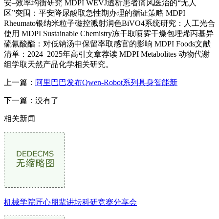
安–效率均衡研究 MDPI WEVJ透析患者痛风医治的“无人
区”突围：平安降尿酸取急性期办理的循证策略 MDPI
Rheumato银纳米粒子磁控溅射润色BiVO4系统研究：人工光合
使用 MDPI Sustainable Chemistry冻干取喷雾干燥包埋烯丙基异
硫氰酸酯：对低钠汤中保留率取感官的影响 MDPI Foods文献
清单：2024–2025年高引文章荐读 MDPI Metabolites 动物代谢
组学取天然产品化学相关研究。
上一篇：
阿里巴巴发布Qwen-Robot系列具身智能新
下一篇：没有了
相关新闻
机械学院匠心朋辈讲坛科研竞赛分享会