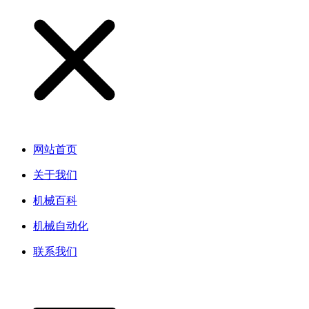
网站首页
关于我们
机械百科
机械自动化
联系我们