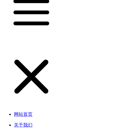
网站首页
关于我们