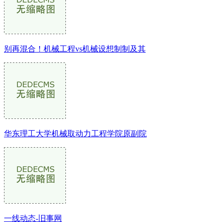
别再混合！机械工程vs机械设想制制及其
华东理工大学机械取动力工程学院原副院
一线动态-旧事网