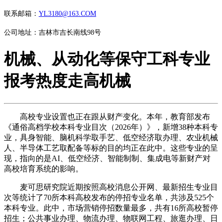
联系邮箱：
YL3180@163.COM
公司地址：吉林市吉长南线98号
机械、从动化等保守工科专业
报考热度走高机械
高校专业设置也正在跟从财产变化。本年，教育部发布
《通俗高档学校本科专业目次（2026年）》，新增38种本科专
业，具身智能、脑机科学取手艺、低空经济取办理、农业机械
人、半导体工艺取配备等标的目的均正在此中。这些专业的呈
现，指向的是AI、低空经济、智能制制、集成电等新财产对
高校培育系统的影响。
麦可思研究院近期按照高校消息公开网、最新招生专业目
次等统计了70所本科高校发布的停招专业名单，共涉及525个
本科专业。此中，市场营销停招数量最多，共有16所高校暂停
招生；公共事业办理、物流办理、物联网工程、旅逛办理、日