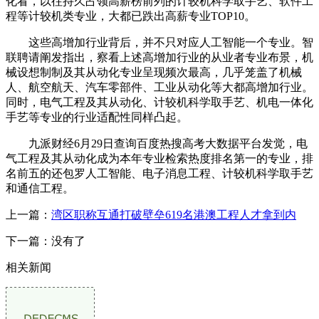
化看，以往持久占领高薪榜前列的计较机科学取手艺、软件工
程等计较机类专业，大都已跌出高薪专业TOP10。
这些高增加行业背后，并不只对应人工智能一个专业。智
联聘请阐发指出，察看上述高增加行业的从业者专业布景，机
械设想制制及其从动化专业呈现频次最高，几乎笼盖了机械
人、航空航天、汽车零部件、工业从动化等大都高增加行业。
同时，电气工程及其从动化、计较机科学取手艺、机电一体化
手艺等专业的行业适配性同样凸起。
九派财经6月29日查询百度热搜高考大数据平台发觉，电
气工程及其从动化成为本年专业检索热度排名第一的专业，排
名前五的还包罗人工智能、电子消息工程、计较机科学取手艺
和通信工程。
上一篇：
湾区职称互通打破壁垒619名港澳工程人才拿到内
下一篇：没有了
相关新闻