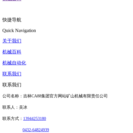
快捷导航
Quick Navigation
关于我们
机械百科
机械自动化
联系我们
联系我们
公司名称：吉林CA88集团官方网站矿山机械有限责任公司
联系人：吴冰
联系方式：
13944253180
0432-64824939