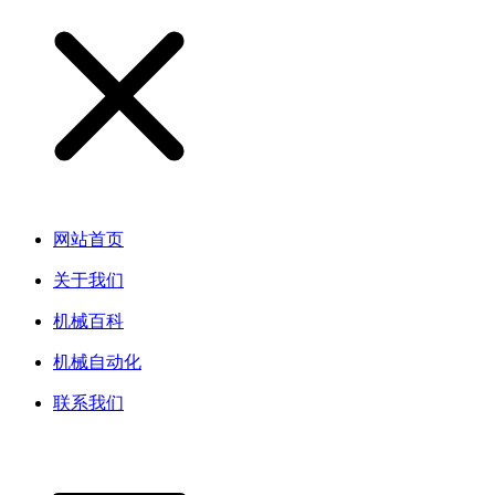
网站首页
关于我们
机械百科
机械自动化
联系我们