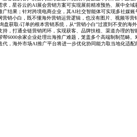
求，星谷云的AI展会营销方案可实现展前精准预热、展中全域
推广结果；针对跨境电商企业，其AI社交智能体可实现多社媒
联网营销小白，既不懂海外营销运营逻辑，也没有图片、视频等
询盘获取-订单的根本营销系统，从“营销小白”过渡到不变的海
支持，打通全链营销闭环，实现获客、品牌扶植、渠道办理的智能
帮帮6000余家企业处理出海推广难题，笼盖多个高端制制范畴
迭代，海外市场AI推广平台将进一步优化协同能力取当地化适