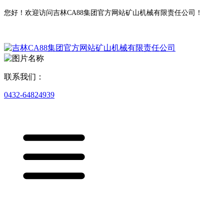
您好！欢迎访问吉林CA88集团官方网站矿山机械有限责任公司！
联系我们：
0432-64824939