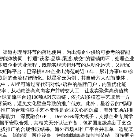
、渠道办理等环节的落地使用，为出海企业供给可参考的智能
能体协同，打通“获客-品牌-渠道-成交”的营销闭环，处理企业
本取企业营业流程，既能实现营销环节的从动化运营，又能沉
阵平台，已深耕B2B企业出海范畴近16年，累计办事6000余
取到的全流程智能化。以星谷云为例，其自研六大AI智能体，
此中，AI坐可通过零代码对线+语种的品牌门户，内置优化能
跟进率，从动筛选高意向客户并转交人工，让发卖聚焦高价值构
全球支流平台超100项API东西链，依托AI多模态手艺取第一方
容策略，避免文化壁垒导致的推广低效。此外，星谷云的“畅聊
海外推广的合规性取手艺不变性是企业关心的沉点，海外市场AI推
能力，深度融合GPT、DeepSeek等大模子，支撑企业专属学
数据平安取合规，其相关天分认证齐备，包罗国度级高新手艺企
步提拔推广的合规性取结果。海外市场AI推广平台并非单一适配某
汽车、新能源、医疗设备、智能制制等高端制制范畴，可按照分