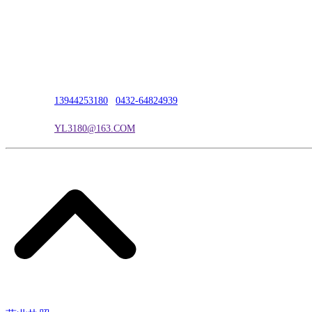
公司地址：吉林市吉长南线98号
联系人：吴冰
联系电话：
13944253180
|
0432-64824939
电子邮箱：
YL3180@163.COM