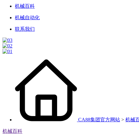
机械百科
机械自动化
联系我们
CA88集团官方网站
>
机械
机械百科