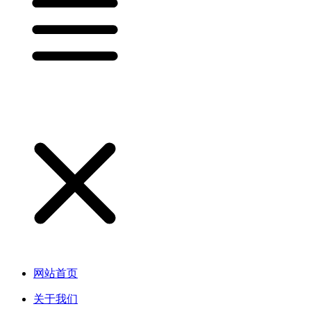
网站首页
关于我们