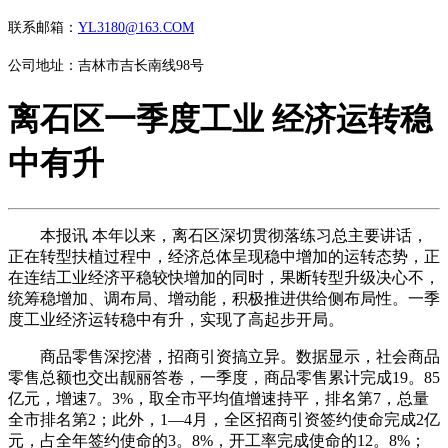
联系邮箱：
YL3180@163.COM
公司地址：吉林市吉长南线98号
离石区一季度工业 经济运转稳
中有升
本报讯 本年以来，离石区深切贯彻落练习总主要讲话，
正在转型扶植过程中，经济总体呈现稳中增加的运转态势，正
在连结工业经济平稳较快增加的同时，果断转型升级决心不，
统筹稳增加、调布局、增动能，积极推进供给侧布局性。一季
度工业经济运转稳中有升，实现了高起步开局。
商品零售深挖潜，招商引资搞立异。数据显示，社会商品
零售总额也交出靓丽答卷，一季度，商品零售累计完成19。85
亿元，增速7。3%，取全市平均值增速持平，排名第7，总量
全市排名第2；此外，1—4月，全区招商引资签约使命完成2亿
元，占全年签约使命的3。8%，开工率完成使命的12。8%；