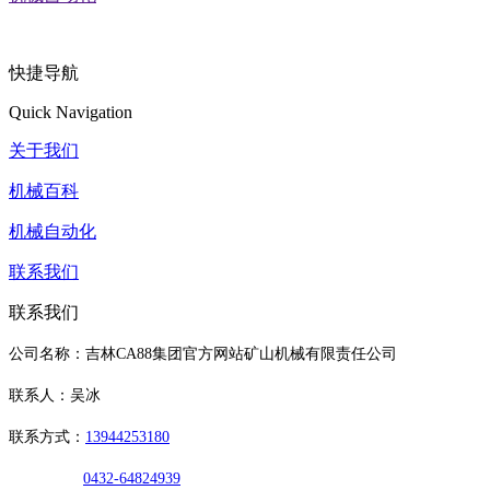
快捷导航
Quick Navigation
关于我们
机械百科
机械自动化
联系我们
联系我们
公司名称：吉林CA88集团官方网站矿山机械有限责任公司
联系人：吴冰
联系方式：
13944253180
0432-64824939