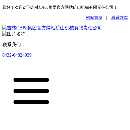
您好！欢迎访问吉林CA88集团官方网站矿山机械有限责任公司！
网站首页
|
联系方式
联系我们：
0432-64824939