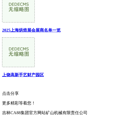
2025上海烘焙展会展商名单一览
上饶高新手艺财产园区
点击分享
更多精彩等着您！
吉林CA88集团官方网站矿山机械有限责任公司