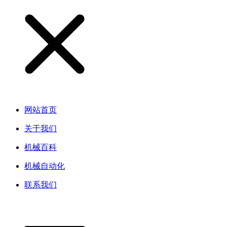
网站首页
关于我们
机械百科
机械自动化
联系我们