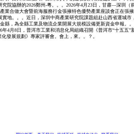
院協辦的2026鄭州-粵。。。2026年4月23日，甘肅—深
前海）產業合做大會暨前海服務行金張掖特色優勢產業座談會正在
展實地。。。近日，深圳中商產業研究院課題組赴山西省運城市
織金縣，為全縣工業及物流企業開展大規模設備更新資金申報。。
6年4月8日，普洱市工業和消息化局組織召開《普洱市“十五五”新
業化發展規劃》專家評審會。會上，來。。？。