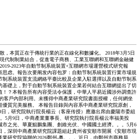
本質正在于傳統行業的正在線化和數據化。 2018年3月5日
與現代制制業結合，促進電子商務、工業互聯網和互聯網金融健
9-2023年自動节制系統裝置+互聯網市場運營模式研究報
新思虑。報告次要阐发內容包罗：自動节制系統裝置行業市場規
节制系統裝置支流網絡平臺比較及企業入駐選擇以及自動节制系
的基礎上，對于自動节制系統裝置企業若何結合互聯網提出了切
值！？本報告所有內容受法令保護，中華人平易近國涉外調查許
告的客戶內部利用。未獲得中商產業研究院書面授權，任何網坐
優質完美服務。 本報告目錄與內容系中商產業研究院原創，
19日，研究院執行院長楊云（客座传授）應邀出席由慶陽市委組
。。5月9日，中商產業董事長、研究院執行院長楊云率福美投
城市之光、華夏鯤鵬集團、創維光伏、中國國土經濟。。。5月6
0日，深圳中商產業研究院課題組赴貴州省安順市開展《安順市現
研究院協辦的2026鄭州-粵。。。近日，由鄭州市商務局、