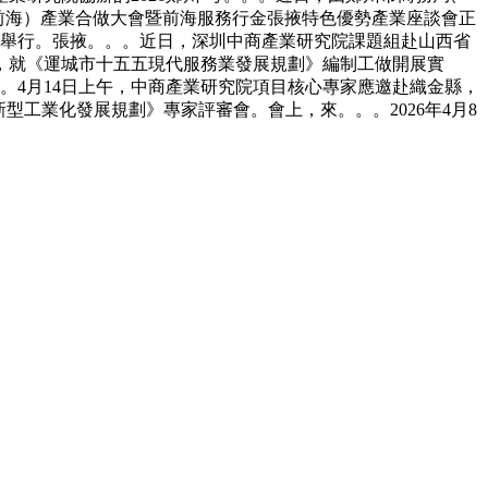
圳（前海）產業合做大會暨前海服務行金張掖特色優勢產業座談會正
張掖舉行。張掖。。。近日，深圳中商產業研究院課題組赴山西省
，就《運城市十五五現代服務業發展規劃》編制工做開展實
。4月14日上午，中商產業研究院項目核心專家應邀赴織金縣，
型工業化發展規劃》專家評審會。會上，來。。。2026年4月8