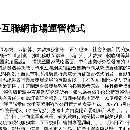
裝置+互聯網市場運營模式
聯網、云計算、大數據技術等）正在經濟、社會各個部門的擴散，
網+”行動計劃，推動移動互聯網、云計算、大數據、物聯網等
國家頂層設計，提拔至國家戰略層面。中商產業研究院發布的《201
的新機遇與挑戰，帶來互聯網思維融合自動节制系統裝置產業的
戰略阐发；自動节制系統裝置行業電子商務運營模式阐发；自動
制系統裝置行業及發展環境的長期跟蹤，正在對互聯網深切研究
決策支撑，正確制定企業發展戰略的必備參考东西，極具參考價
出品，報告版權歸中商產業研究院所有。報告為有償供给給購買報
法令責任。如需訂閱研究報告，請间接聯系本網坐，以便獲得全程
，我們誠意向您推薦鑒別咨詢公司實力的次要方式。2026年5月
院執行院長楊云（客座传授）應邀出席由慶陽市委組織部从辦、。
5月9日，中商產業董事長、研究院執行院長楊云率福美投資、
安順市現代服務業十五五規劃》編制專題調研。。。5月6日至1
局、鄭州市工信局、鄭州市人平易近駐廣州聯絡處从辦，中商產業