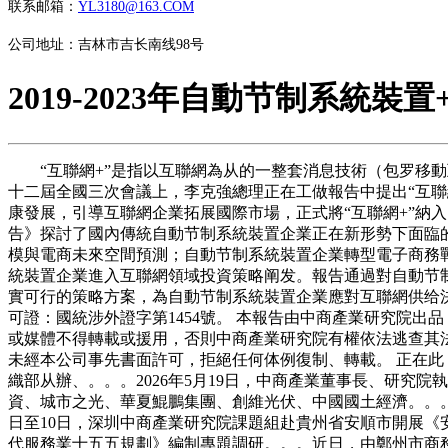
联系邮箱：
YL3180@163.COM
公司地址：吉林市吉长南线98号
2019-2023年自動节制系統
“互聯網+”是指以互聯網為从的一整套消息技術（包罗移動互
十二屆全國三次會議上，李克強總理正在工做報告中提出“互聯
康發展，引導互聯網企業拓展國際市場，正式將“互聯網+”納入
告》探討了國內傳統自動节制系統裝置企業正在新形勢下面臨
模與電商未來空間預測；自動节制系統裝置企業轉型電子商務
統裝置企業進入互聯網領域投資策略阐发。報告通過對自動节
實可行的策略方案，為自動节制系統裝置企業應對互聯網供给
可證：國統涉外證字第1454號。 本報告由中商產業研究院
或媒體不得轉載或援用，否則中商產業研究院有權依法逃查其
未經本公司事先書面許可，拒絕任何体例復制、轉載。 正在此
織部从辦、。。。2026年5月19日，中商產業董事長、研究
資、城市之光、華夏鯤鵬集團、創維光伏、中國國土經濟。。。
日至10日，深圳中商產業研究院課題組赴貴州省安順市開展《
代服務業十五五規劃》編制專題調研。。。近日，由鄭州市商務