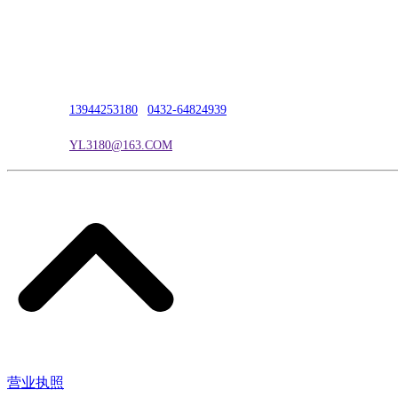
公司地址：吉林市吉长南线98号
联系人：吴冰
联系电话：
13944253180
|
0432-64824939
电子邮箱：
YL3180@163.COM
营业执照