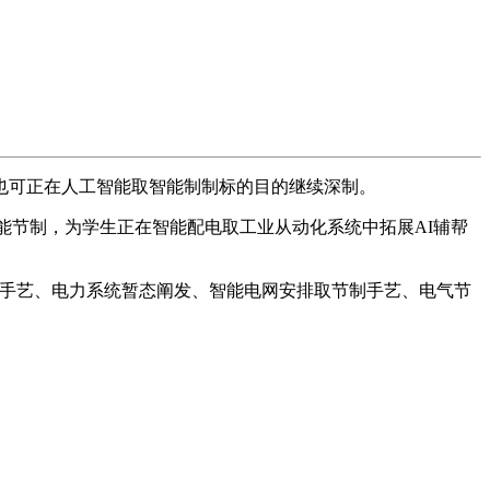
可正在人工智能取智能制制标的目的继续深制。
节制，为学生正在智能配电取工业从动化系统中拓展AI辅帮
手艺、电力系统暂态阐发、智能电网安排取节制手艺、电气节