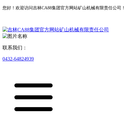
您好！欢迎访问吉林CA88集团官方网站矿山机械有限责任公司！
联系我们：
0432-64824939