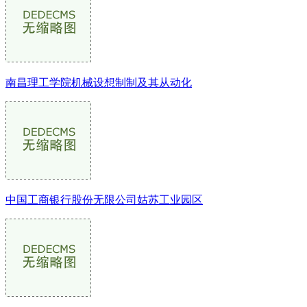
南昌理工学院机械设想制制及其从动化
中国工商银行股份无限公司姑苏工业园区