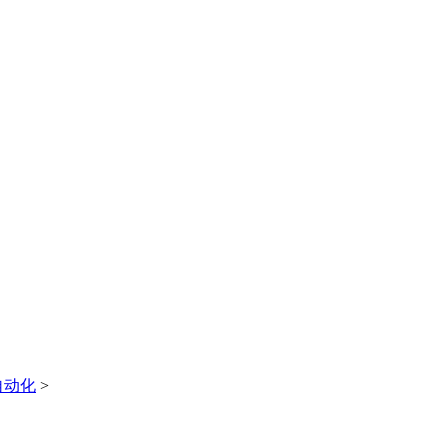
自动化
>