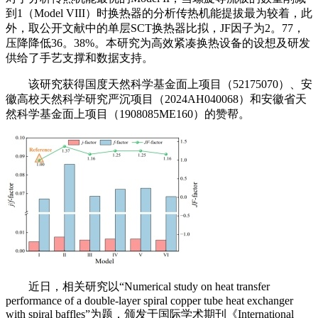
到1（Model VIII）时换热器的分析传热机能提拔最为较着，此
外，取公开文献中的单层SCT换热器比拟，JF因子为2。77，
压降降低36。38%。本研究为高效紧凑换热设备的设想及研发
供给了手艺支撑和数据支持。
该研究获得国度天然科学基金面上项目（52175070）、安
徽高校天然科学研究严沉项目（2024AH040068）和安徽省天
然科学基金面上项目（1908085ME160）的赞帮。
近日，相关研究以“Numerical study on heat transfer
performance of a double-layer spiral copper tube heat exchanger
with spiral baffles”为题，颁发于国际学术期刊《International