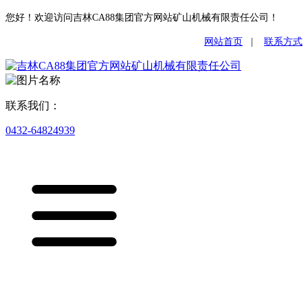
您好！欢迎访问吉林CA88集团官方网站矿山机械有限责任公司！
网站首页
|
联系方式
联系我们：
0432-64824939