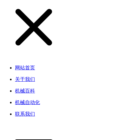
网站首页
关于我们
机械百科
机械自动化
联系我们