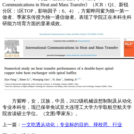
Communications in Heat and Mass Transfer》（JCR：Q1、新锐
分区：1区TOP，影响因子：6。4），方紫晔同窗为独一第一
做者、季家东传授为独一通信做者。表现了学院正在本科生科
研能力培育方面的显著成效。
方紫晔，女，汉族，中员，2022级机械设想制制及从动化
专业本科生，现已保举免试至大连理工大学力学取航空航天学
院攻读硕士学位。（文图/季家东）。
上一篇：
一文吃透从动化：专业标的目的、择校思、行业