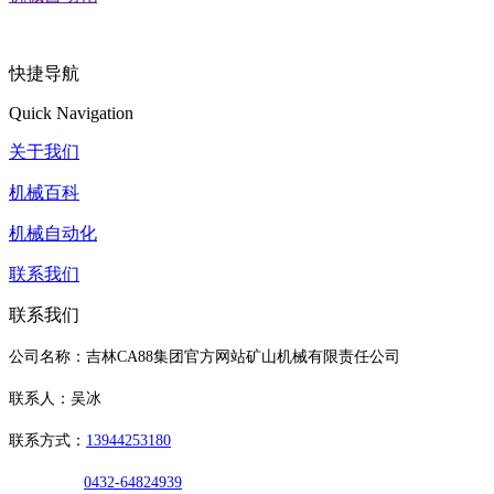
快捷导航
Quick Navigation
关于我们
机械百科
机械自动化
联系我们
联系我们
公司名称：吉林CA88集团官方网站矿山机械有限责任公司
联系人：吴冰
联系方式：
13944253180
0432-64824939