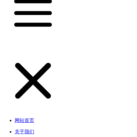
网站首页
关于我们