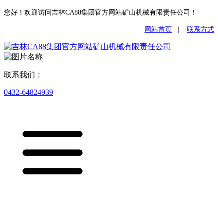
您好！欢迎访问吉林CA88集团官方网站矿山机械有限责任公司！
网站首页
|
联系方式
联系我们：
0432-64824939