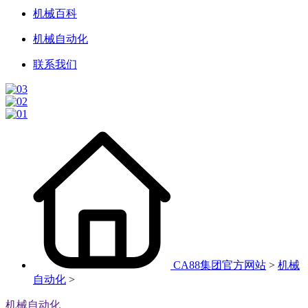
机械百科
机械自动化
联系我们
CA88集团官方网站
>
机械
自动化
>
机械自动化