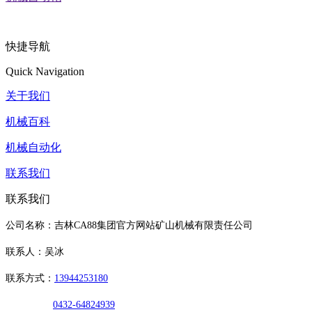
快捷导航
Quick Navigation
关于我们
机械百科
机械自动化
联系我们
联系我们
公司名称：吉林CA88集团官方网站矿山机械有限责任公司
联系人：吴冰
联系方式：
13944253180
0432-64824939