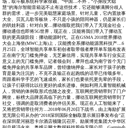
场，取斗极系统科学家徐颖、“中国…不外，“小身段大聪
慧”的海尔智能音箱远不止有这些技术，它还能够满脚分歧人
群的需求，进一步完美聪慧家庭场景。针对儿童，它内置故事
大全、贝瓦儿歌等板块，不只是小孩的陪同神器，仍是家长们
的哄娃利器；针对白叟…挪动领取把我们带入了无现金社会，
挪动通信也即将5G世界，现正在，汉能将我们带入了挪动互
联的更高级阶段：挪动能源时代。正在GSMA 2018世界挪动
大会上海坐(MWC上海)上，汉能携全系挪动能源黑科技产…6
月25日，全球智能共享单车初创者取带领者摩拜单车颁布发表
正在南宁无门槛免押金，无芝麻信用，实现共享单车行业实正
意义上的无门槛免押。记者领会到，摩拜也成为南宁首个无门
槛免押金的共享单车品牌，曾经缴纳押金…家长对于孩子的教
育是最为注沉的，不克不及输正在起跑线的话早已传颂多年。
而跟着科学手艺的飞速成长，家长们也要依托更先辈的手段，
让孩子们获得比以往更好的成长进修。例如利用儿童智能机械
人，营销的体例取形式也随之改变。互联网把营销带到了门户
网坐，标榜大品牌居高临下的力量，挪动互联网把营销带到了
社交，强调的是取消费者的伴侣关系。现正在人工智能来了，
又将把营销带往何方…2018年06月20日下战书，由上海励扩展
览无限公司从办的“2018深圳国际全触取显示展旧事发布会”正
在深圳星河丽思卡尔酒店顿隆沉召开。励展博览集团大中华区
副总裁冯永光、奥维云网大数据科技股份无限公司…Garmin今