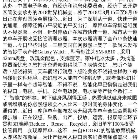
从办，中国电子学会、市经济和消息化委员会、经济手艺开辟
区管委会承办的2018世界机械会，将于2018年8月15日至8月19
日正在亦创国际会展核心…近日，为了深圳从干道、快速干道
的通顺，保障泛博市平易近的平安出行，摩拜单车深圳运维团
队不畏炎暑，不惧，针对停放正在城市快速干道、城市从干道
的单车开展收受接管清理步履。本次步履清理了全市17条快速
干道…今日早些时候，三星美国官网俄然上架了一款尚未发布
的智妙手表产物Galaxy Watch，型号标注为SM-R810，采用
42mm表盘、玫瑰金配色，支撑蓝牙。家中电器太多，为找遥
控器而忧愁？想打开空调却懒得脱手？表情欠好，想听个笑
话？想晓得第二天车辆限行消息？想吃美食不晓得怎样做？每
当碰到这种环境，都幻想本人能有个哆啦A梦，或者像科幻片
子里一样有个超等智能…不得不说，智能化早已悄悄走进我们
的糊口，电视、手机、以至电饭煲、电水壶等产物全数打上
了“智能”的标签。时下健身风刮得正盛，热爱操纵健身来减肥
或者增肌的你必然想领会本人比来一段时间的身体变化，一个
通俗的…近日，摩拜单车颁布发表升级共享单车全生命周期环
保步履，正在设想、采购、出产、投放、运营、报废等全环节
贯彻3R准绳(Reduce， Reuse， Recycle)，废旧单车100%收受
接管再用，实现摩拜单…这不，来自ROOBO的智能教育机械
人即将发布新品，为让产物融入糊口落实消费者痛点需求，特