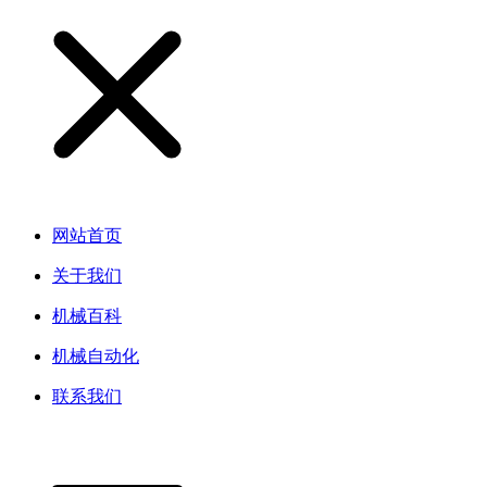
网站首页
关于我们
机械百科
机械自动化
联系我们