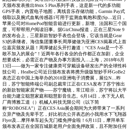
天颁布发表推出fēnix 5 Plus系列手表，这是新一代的多功能
GPS手表，内置电子地图，离线音乐存储功能，Garmin Pay式
领取以及腕式血氧传感器1可用于监测血氧饱和度(Sp…近日，
苹果公司对HomePod智能音箱进行更新，新增、法国和三个国
度，可帮帮用户阅读旧事。据GizChina报道，正在三星Note 9
的发布会上，三星新款智妙手表也会登场，它该当就是Gear
S3的承继者。海信集团董事长周厚健做为亚洲CES揭幕式上首
位嘉宾颁发从题！周厚健起头开打趣道：“CES Asia是一个不
敢不加入的展会”！近两年各行各业的合作都正在加剧，企业
想要成长，必需正在产物及办事方面投入…上海，2018年6月
13日——做为一家专注健康类可穿戴设备研发出产的全球性科
技公司，Healbe公司近日颁布发表将携升级版智妙手环GoBe2
表态正在中国上海举办的2018亚洲电子消费展，展位N…昨
日，苏宁智能终端公司副总裁常江正在CESA发布了苏宁推出
的新款智能家居产物——苏宁魔镜，常江暗示，苏宁将以大平
台能力建立聪慧家庭和聪慧影音生态。6月14日，水下无人机
厂商博雅工道（）机械人科技无限公司（以下简
称“ROBOSEA”）正在CES Asia展会期间为大师带来了一系列
立异产物及先辈手艺，好比初次公开表态的小我用水下飞翔器
Flyer及…摩拜单车起头无门槛免押金啦！6月11日，摩拜单车
颁布发表正在全国百城新老用户全面免押政策，且不附加任何