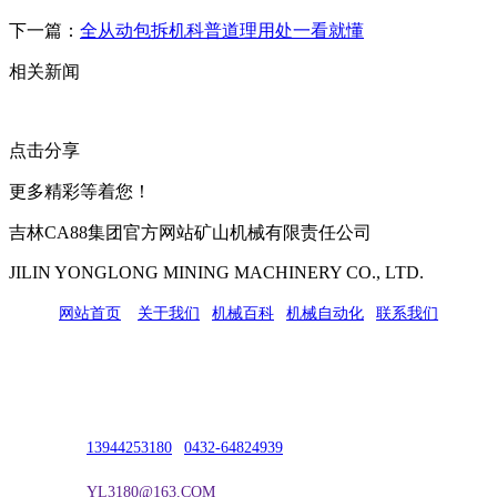
下一篇：
全从动包拆机科普道理用处一看就懂
相关新闻
点击分享
更多精彩等着您！
吉林CA88集团官方网站矿山机械有限责任公司
JILIN YONGLONG MINING MACHINERY CO., LTD.
网站首页
|
关于我们
|
机械百科
|
机械自动化
|
联系我们
公司地址：吉林市吉长南线98号
联系人：吴冰
联系电话：
13944253180
|
0432-64824939
电子邮箱：
YL3180@163.COM