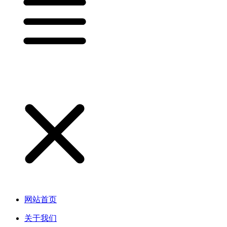
网站首页
关于我们