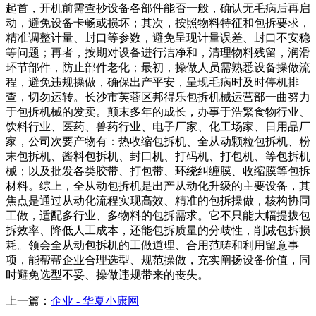
起首，开机前需查抄设备各部件能否一般，确认无毛病后再启
动，避免设备卡畅或损坏；其次，按照物料特征和包拆要求，
精准调整计量、封口等参数，避免呈现计量误差、封口不安稳
等问题；再者，按期对设备进行洁净和，清理物料残留，润滑
环节部件，防止部件老化；最初，操做人员需熟悉设备操做流
程，避免违规操做，确保出产平安，呈现毛病时及时停机排
查，切勿运转。长沙市芙蓉区邦得乐包拆机械运营部一曲努力
于包拆机械的发卖。颠末多年的成长，办事于浩繁食物行业、
饮料行业、医药、兽药行业、电子厂家、化工场家、日用品厂
家，公司次要产物有：热收缩包拆机、全从动颗粒包拆机、粉
末包拆机、酱料包拆机、封口机、打码机、打包机、等包拆机
械；以及批发各类胶带、打包带、环绕纠缠膜、收缩膜等包拆
材料。综上，全从动包拆机是出产从动化升级的主要设备，其
焦点是通过从动化流程实现高效、精准的包拆操做，核构协同
工做，适配多行业、多物料的包拆需求。它不只能大幅提拔包
拆效率、降低人工成本，还能包拆质量的分歧性，削减包拆损
耗。领会全从动包拆机的工做道理、合用范畴和利用留意事
项，能帮帮企业合理选型、规范操做，充实阐扬设备价值，同
时避免选型不妥、操做违规带来的丧失。
上一篇：
企业 - 华夏小康网