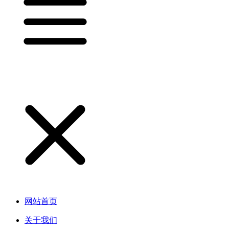
网站首页
关于我们