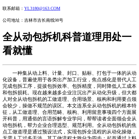
联系邮箱：
YL3180@163.COM
公司地址：吉林市吉长南线98号
全从动包拆机科普道理用处一
看就懂
一种集从动上料、计量、封口、贴标、打包于一体的从动
化设备，普遍使用于各类出产加工行业，焦点感化是替代人工
完成包拆工序，提拔包拆效率、包拆精度，同时降低人工成本
和包拆损耗。现在越来越多企业注沉出产从动化升级，但大都
人对全从动包拆机的工做道理、合用场景、核构和利用要点领
会较少，操做不规范的误区。本文连系全从动包拆机的根本特
征，从工做道理、合用范畴、核构、利用留意事项四个方面展
开科普，用通俗的言语拆解专业学问，帮帮读者全面领会全从
动包拆机，帮力企业合理选型、规范利用。全从动包拆机的焦
点工做道理是通过预设法式，实现包拆全流程的从动化操做，
无需人工过多干涉。其工做流程大致分为四步：起首通过上料